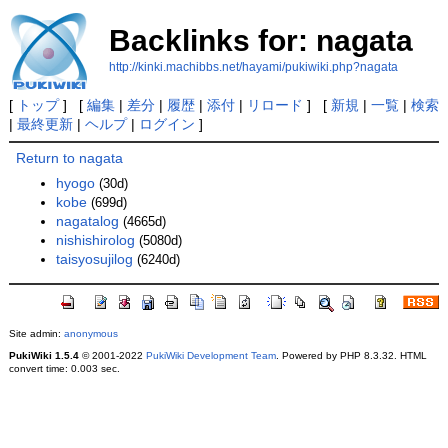
Backlinks for: nagata
http://kinki.machibbs.net/hayami/pukiwiki.php?nagata
[
トップ
] [
編集
|
差分
|
履歴
|
添付
|
リロード
] [
新規
|
一覧
|
検索
|
最終更新
|
ヘルプ
|
ログイン
]
Return to nagata
hyogo
(30d)
kobe
(699d)
nagatalog
(4665d)
nishishirolog
(5080d)
taisyosujilog
(6240d)
Site admin:
anonymous
PukiWiki 1.5.4
© 2001-2022
PukiWiki Development Team
. Powered by PHP 8.3.32. HTML
convert time: 0.003 sec.