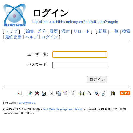
ログイン
http://kinki.machibbs.net/hayami/pukiwiki.php?nagata
[
トップ
] [
編集
|
差分
|
履歴
|
添付
|
リロード
] [
新規
|
一覧
|
検索
|
最終更新
|
ヘルプ
|
ログイン
]
ユーザー名:
パスワード:
Site admin:
anonymous
PukiWiki 1.5.4
© 2001-2022
PukiWiki Development Team
. Powered by PHP 8.3.32. HTML
convert time: 0.003 sec.