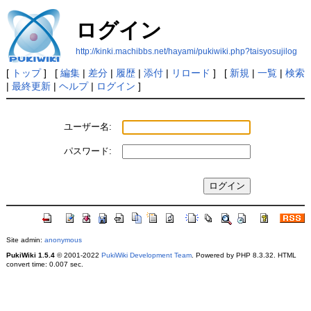
ログイン
http://kinki.machibbs.net/hayami/pukiwiki.php?taisyosujilog
[
トップ
] [
編集
|
差分
|
履歴
|
添付
|
リロード
] [
新規
|
一覧
|
検索
|
最終更新
|
ヘルプ
|
ログイン
]
ユーザー名:
パスワード:
Site admin:
anonymous
PukiWiki 1.5.4
© 2001-2022
PukiWiki Development Team
. Powered by PHP 8.3.32. HTML
convert time: 0.007 sec.