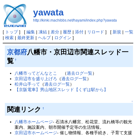
yawata
http://kinki.machibbs.net/hayami/index.php?yawata
[
トップ
] [
編集
|
凍結
|
差分
|
履歴
|
添付
|
リロード
] [
新規
|
一覧
|
検索
|
最終更新
|
ヘルプ
|
ログイン
]
京都府
八幡市・京田辺市関連スレッド一
覧
†
八幡市ってどんなとこ
（
過去ログ一覧
）
京田辺市を盛り上げろ
（
過去ログ一覧
）
松井山手って
（
過去ログ一覧
）
【京阪電車】男山地区スレッド【くずは駅から】
↑
関連リンク
†
八幡市ホームページ
- 石清水八幡宮、松花堂、流れ橋等の観光
案内、施設案内、朝市開催予定等の生活情報。
京田辺市ホームページ
- 催し物情報、各種手続き、子育て支援