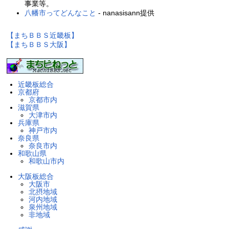
事業等。
八幡市ってどんなこと
- nanasisann提供
【まちＢＢＳ近畿板】
【まちＢＢＳ大阪】
近畿板総合
京都府
京都市内
滋賀県
大津市内
兵庫県
神戸市内
奈良県
奈良市内
和歌山県
和歌山市内
大阪板総合
大阪市
北摂地域
河内地域
泉州地域
非地域