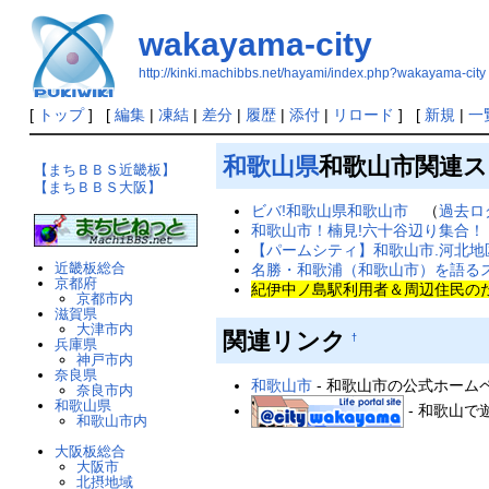
wakayama-city
http://kinki.machibbs.net/hayami/index.php?wakayama-city
[
トップ
] [
編集
|
凍結
|
差分
|
履歴
|
添付
|
リロード
] [
新規
|
一
和歌山県
和歌山市関連
【まちＢＢＳ近畿板】
【まちＢＢＳ大阪】
ビバ!和歌山県和歌山市
（
過去ロ
和歌山市！楠見!六十谷辺り集合！
【パームシティ】和歌山市.河北地
近畿板総合
名勝・和歌浦（和歌山市）を語る
京都府
紀伊中ノ島駅利用者＆周辺住民の
京都市内
滋賀県
大津市内
関連リンク
†
兵庫県
神戸市内
奈良県
和歌山市
- 和歌山市の公式ホーム
奈良市内
和歌山県
- 和歌山
和歌山市内
大阪板総合
大阪市
北摂地域