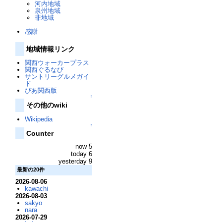
河内地域
泉州地域
非地域
感謝
地域情報リンク
関西ウォーカープラス
関西ぐるなび
サントリーグルメガイ
ド
ぴあ関西版
↑
その他のwiki
Wikipedia
↑
Counter
now 5
today 6
yesterday 9
最新の20件
2026-08-06
kawachi
2026-08-03
sakyo
nara
2026-07-29