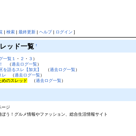
覧
|
検索
|
最終更新
|
ヘルプ
|
ログイン
]
スレッド一覧
†
グ一覧１
・
２
・
３
）
！
（
過去ログ一覧
）
区を語るスレ【加太】
（
過去ログ一覧
）
スレ
（
過去ログ一覧
）
ためのスレッド
（
過去ログ一覧
）
ページ
で遊ぼう！グルメ情報やファッション、総合生活情報サイト