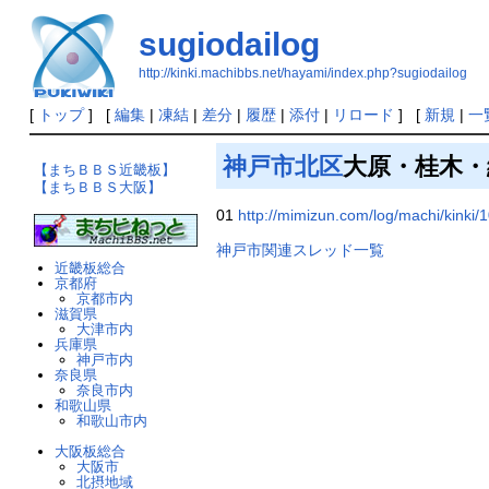
sugiodailog
http://kinki.machibbs.net/hayami/index.php?sugiodailog
[
トップ
] [
編集
|
凍結
|
差分
|
履歴
|
添付
|
リロード
] [
新規
|
一
神戸市
北区
大原・桂木・
【まちＢＢＳ近畿板】
【まちＢＢＳ大阪】
01
http://mimizun.com/log/machi/kinki
神戸市関連スレッド一覧
近畿板総合
京都府
京都市内
滋賀県
大津市内
兵庫県
神戸市内
奈良県
奈良市内
和歌山県
和歌山市内
大阪板総合
大阪市
北摂地域