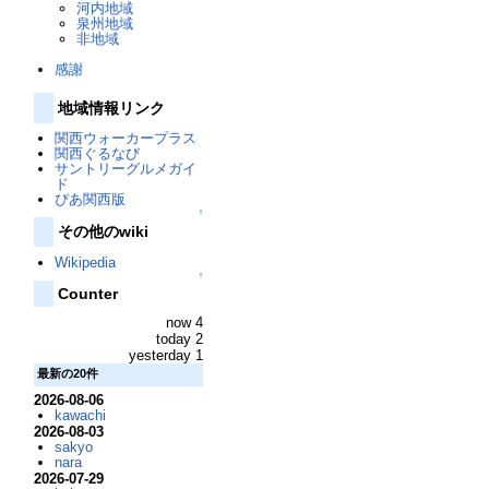
河内地域
泉州地域
非地域
感謝
地域情報リンク
関西ウォーカープラス
関西ぐるなび
サントリーグルメガイ
ド
ぴあ関西版
↑
その他のwiki
Wikipedia
↑
Counter
now 4
today 2
yesterday 1
最新の20件
2026-08-06
kawachi
2026-08-03
sakyo
nara
2026-07-29