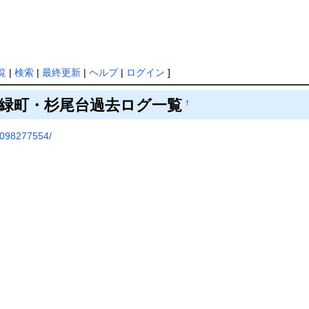
覧
|
検索
|
最終更新
|
ヘルプ
|
ログイン
]
緑町・杉尾台過去ログ一覧
†
/1098277554/