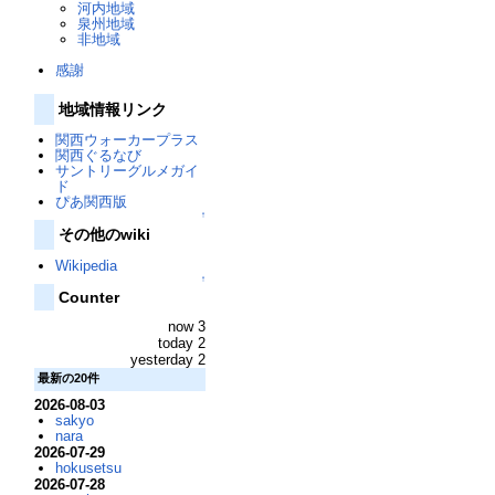
河内地域
泉州地域
非地域
感謝
地域情報リンク
関西ウォーカープラス
関西ぐるなび
サントリーグルメガイ
ド
ぴあ関西版
↑
その他のwiki
Wikipedia
↑
Counter
now 3
today 2
yesterday 2
最新の20件
2026-08-03
sakyo
nara
2026-07-29
hokusetsu
2026-07-28