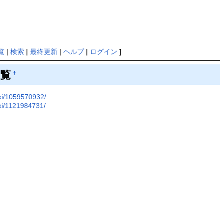
覧
|
検索
|
最終更新
|
ヘルプ
|
ログイン
]
覧
†
ki/1059570932/
ki/1121984731/