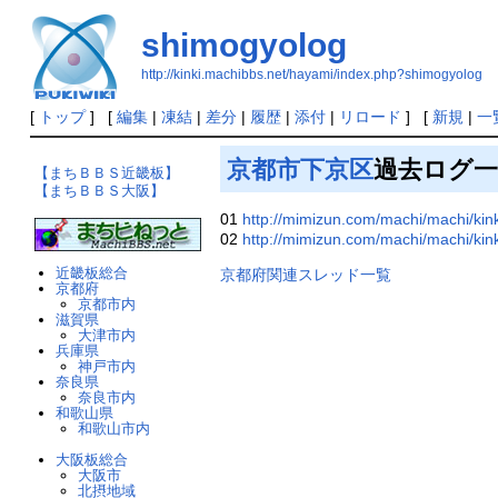
shimogyolog
http://kinki.machibbs.net/hayami/index.php?shimogyolog
[
トップ
] [
編集
|
凍結
|
差分
|
履歴
|
添付
|
リロード
] [
新規
|
一
京都市
下京区
過去ログ一
【まちＢＢＳ近畿板】
【まちＢＢＳ大阪】
01
http://mimizun.com/machi/machi/kin
02
http://mimizun.com/machi/machi/kin
近畿板総合
京都府関連スレッド一覧
京都府
京都市内
滋賀県
大津市内
兵庫県
神戸市内
奈良県
奈良市内
和歌山県
和歌山市内
大阪板総合
大阪市
北摂地域