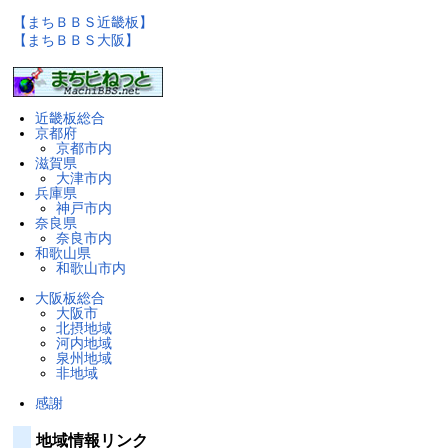
【まちＢＢＳ近畿板】
【まちＢＢＳ大阪】
近畿板総合
京都府
京都市内
滋賀県
大津市内
兵庫県
神戸市内
奈良県
奈良市内
和歌山県
和歌山市内
大阪板総合
大阪市
北摂地域
河内地域
泉州地域
非地域
感謝
地域情報リンク