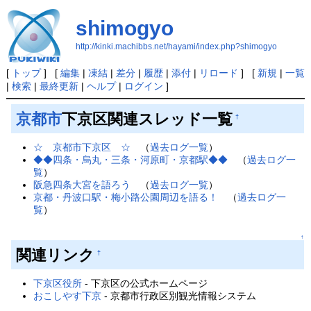
shimogyo
http://kinki.machibbs.net/hayami/index.php?shimogyo
[
トップ
] [
編集
|
凍結
|
差分
|
履歴
|
添付
|
リロード
] [
新規
|
一覧
|
検索
|
最終更新
|
ヘルプ
|
ログイン
]
京都市
下京区関連スレッド一覧
†
☆ 京都市下京区 ☆
（
過去ログ一覧
）
◆◆四条・烏丸・三条・河原町・京都駅◆◆
（
過去ログ一
覧
）
阪急四条大宮を語ろう
（
過去ログ一覧
）
京都・丹波口駅・梅小路公園周辺を語る！
（
過去ログ一
覧
）
↑
関連リンク
†
下京区役所
- 下京区の公式ホームページ
おこしやす下京
- 京都市行政区別観光情報システム