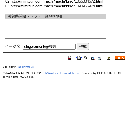
ページ名:
Site admin:
anonymous
PukiWiki 1.5.4
© 2001-2022
PukiWiki Development Team
. Powered by PHP 8.3.32. HTML
convert time: 0.003 sec.