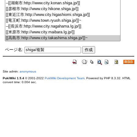
ページ名:
Site admin:
anonymous
PukiWiki 1.5.4
© 2001-2022
PukiWiki Development Team
. Powered by PHP 8.3.32. HTML
convert time: 0.004 sec.