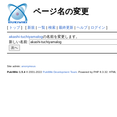
ページ名の変更
[
トップ
] [
新規
|
一覧
|
検索
|
最終更新
|
ヘルプ
|
ログイン
]
akashi-tuchiyamalog
の名前を変更します。
新しい名前:
Site admin:
anonymous
PukiWiki 1.5.4
© 2001-2022
PukiWiki Development Team
. Powered by PHP 8.3.32. HTML c