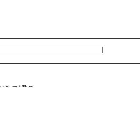
onvert time: 0.004 sec.