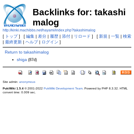
Backlinks for: takashi
malog
http://kinki.machibbs.net/hayami/index.php?takashimalog
[
トップ
] [
編集
|
差分
|
履歴
|
添付
|
リロード
] [
新規
|
一覧
|
検索
|
最終更新
|
ヘルプ
|
ログイン
]
Return to takashimalog
shiga
(87d)
Site admin:
anonymous
PukiWiki 1.5.4
© 2001-2022
PukiWiki Development Team
. Powered by PHP 8.3.32. HTML
convert time: 0.009 sec.