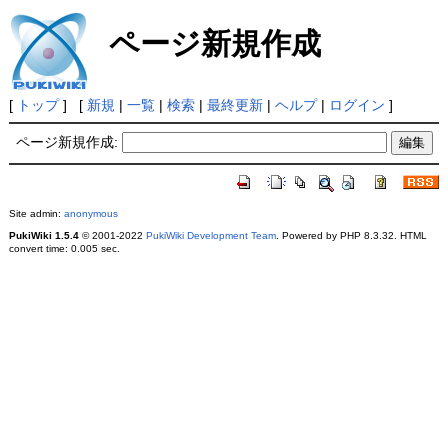
ページ新規作成
[
トップ
] [
新規
|
一覧
|
検索
|
最終更新
|
ヘルプ
|
ログイン
]
ページ新規作成:
Site admin:
anonymous
PukiWiki 1.5.4
© 2001-2022
PukiWiki Development Team
. Powered by PHP 8.3.32. HTML
convert time: 0.005 sec.