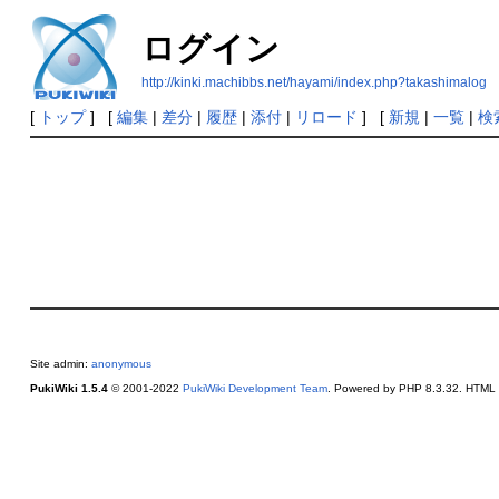
ログイン
http://kinki.machibbs.net/hayami/index.php?takashimalog
[
トップ
] [
編集
|
差分
|
履歴
|
添付
|
リロード
] [
新規
|
一覧
|
検
Site admin:
anonymous
PukiWiki 1.5.4
© 2001-2022
PukiWiki Development Team
. Powered by PHP 8.3.32. HTML c