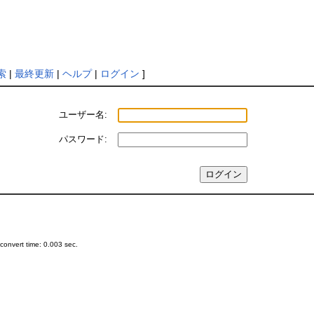
索
|
最終更新
|
ヘルプ
|
ログイン
]
ユーザー名:
パスワード:
onvert time: 0.003 sec.