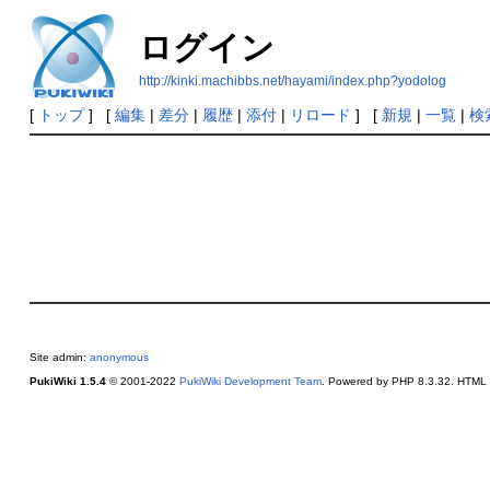
ログイン
http://kinki.machibbs.net/hayami/index.php?yodolog
[
トップ
] [
編集
|
差分
|
履歴
|
添付
|
リロード
] [
新規
|
一覧
|
検
Site admin:
anonymous
PukiWiki 1.5.4
© 2001-2022
PukiWiki Development Team
. Powered by PHP 8.3.32. HTML c