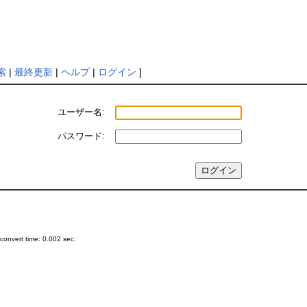
索
|
最終更新
|
ヘルプ
|
ログイン
]
ユーザー名:
パスワード:
onvert time: 0.002 sec.