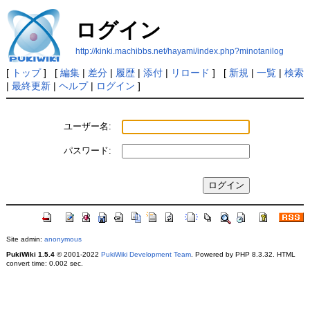
ログイン
http://kinki.machibbs.net/hayami/index.php?minotanilog
[
トップ
] [
編集
|
差分
|
履歴
|
添付
|
リロード
] [
新規
|
一覧
|
検索
|
最終更新
|
ヘルプ
|
ログイン
]
ユーザー名:
パスワード:
Site admin:
anonymous
PukiWiki 1.5.4
© 2001-2022
PukiWiki Development Team
. Powered by PHP 8.3.32. HTML
convert time: 0.002 sec.