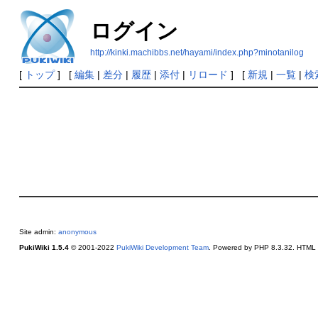
ログイン
http://kinki.machibbs.net/hayami/index.php?minotanilog
[
トップ
] [
編集
|
差分
|
履歴
|
添付
|
リロード
] [
新規
|
一覧
|
検
Site admin:
anonymous
PukiWiki 1.5.4
© 2001-2022
PukiWiki Development Team
. Powered by PHP 8.3.32. HTML c