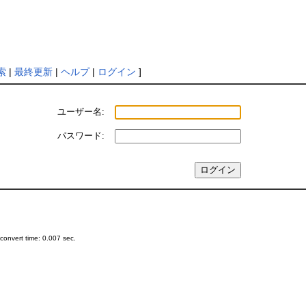
索
|
最終更新
|
ヘルプ
|
ログイン
]
ユーザー名:
パスワード:
onvert time: 0.007 sec.