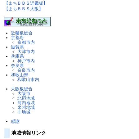
【まちＢＢＳ近畿板】
【まちＢＢＳ大阪】
近畿板総合
京都府
京都市内
滋賀県
大津市内
兵庫県
神戸市内
奈良県
奈良市内
和歌山県
和歌山市内
大阪板総合
大阪市
北摂地域
河内地域
泉州地域
非地域
感謝
地域情報リンク