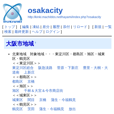
osakacity
http://kinki.machibbs.net/hayami/index.php?osakacity
[
トップ
] [
編集
|
凍結
|
差分
|
履歴
|
添付
|
リロード
] [
新規
|
一覧
|
検索
|
最終更新
|
ヘルプ
|
ログイン
]
大阪市地域
†
北東地域 対象地域・・・東淀川区・都島区・旭区・城東
区・鶴見区
＜＜東淀川区＞＞
東淀川区総合
阪急淡路
菅原・下新庄
豊里・大桐・大
道南
上新庄
＜＜都島区＞＞
都島区
京橋
＜＜旭区＞＞
旭区
千林＆大宮＆今市商店街
＜＜城東区＞＞
城東区
関目
京橋
蒲生・今福鶴見
＜＜鶴見区＞＞
鶴見区
茨田
蒲生・今福鶴見
放出