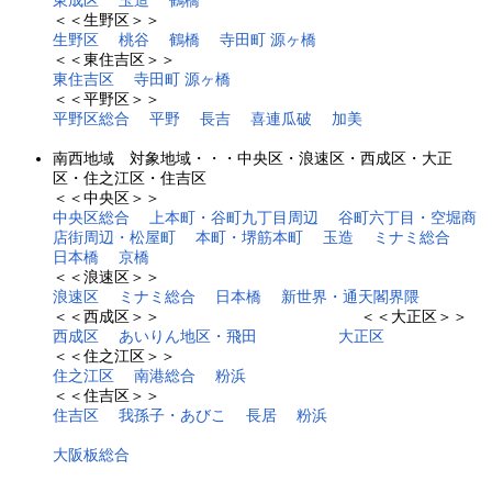
東成区
玉造
鶴橋
＜＜生野区＞＞
生野区
桃谷
鶴橋
寺田町 源ヶ橋
＜＜東住吉区＞＞
東住吉区
寺田町 源ヶ橋
＜＜平野区＞＞
平野区総合
平野
長吉
喜連瓜破
加美
南西地域 対象地域・・・中央区・浪速区・西成区・大正
区・住之江区・住吉区
＜＜中央区＞＞
中央区総合
上本町・谷町九丁目周辺
谷町六丁目・空堀商
店街周辺・松屋町
本町・堺筋本町
玉造
ミナミ総合
日本橋
京橋
＜＜浪速区＞＞
浪速区
ミナミ総合
日本橋
新世界・通天閣界隈
＜＜西成区＞＞ ＜＜大正区＞＞
西成区
あいりん地区・飛田
大正区
＜＜住之江区＞＞
住之江区
南港総合
粉浜
＜＜住吉区＞＞
住吉区
我孫子・あびこ
長居
粉浜
大阪板総合