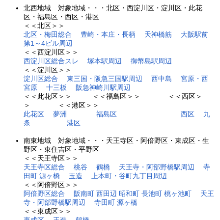
北西地域 対象地域・・・北区・西淀川区・淀川区・此花
区・福島区・西区・港区
＜＜北区＞＞
北区・梅田総合
豊崎・本庄・長柄
天神橋筋
大阪駅前
第1～4ビル周辺
＜＜西淀川区＞＞
西淀川区総合スレ
塚本駅周辺
御幣島駅周辺
＜＜淀川区＞＞
淀川区総合
東三国・阪急三国駅周辺
西中島
宮原・西
宮原
十三板
阪急神崎川駅周辺
＜＜此花区＞＞ ＜＜福島区＞＞ ＜＜西区＞
＞ ＜＜港区＞＞
此花区
夢洲
福島区
西区
九
条
港区
南東地域 対象地域・・・天王寺区・阿倍野区・東成区・生
野区・東住吉区・平野区
＜＜天王寺区＞＞
天王寺区総合
桃谷
鶴橋
天王寺・阿部野橋駅周辺
寺
田町 源ヶ橋
玉造
上本町・谷町九丁目周辺
＜＜阿倍野区＞＞
阿倍野区総合
阪南町 西田辺 昭和町 長池町 桃ヶ池町
天王
寺・阿部野橋駅周辺
寺田町 源ヶ橋
＜＜東成区＞＞