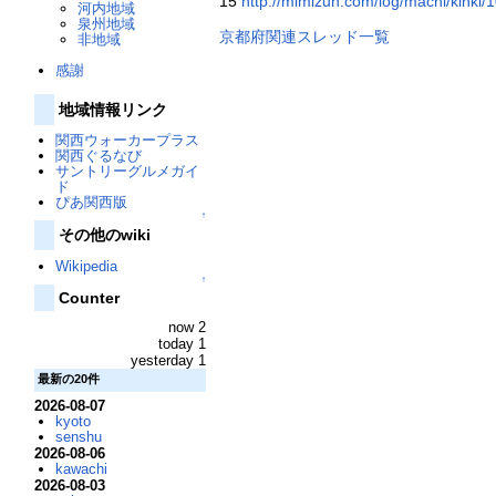
15
http://mimizun.com/log/machi/kinki
河内地域
泉州地域
京都府関連スレッド一覧
非地域
感謝
地域情報リンク
関西ウォーカープラス
関西ぐるなび
サントリーグルメガイ
ド
ぴあ関西版
↑
その他のwiki
Wikipedia
↑
Counter
now 2
today 1
yesterday 1
最新の20件
2026-08-07
kyoto
senshu
2026-08-06
kawachi
2026-08-03