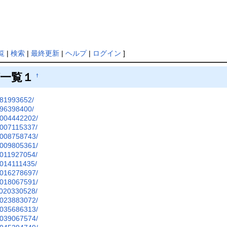
覧
|
検索
|
最終更新
|
ヘルプ
|
ログイン
]
一覧１
†
/981993652/
/996398400/
/1004442202/
/1007115337/
/1008758743/
/1009805361/
/1011927054/
/1014111435/
/1016278697/
/1018067591/
/1020330528/
/1023883072/
/1035686313/
/1039067574/