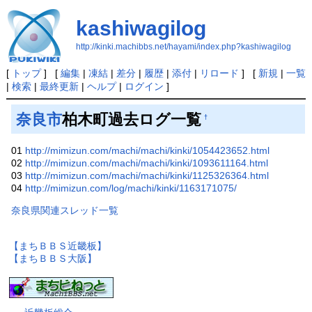
kashiwagilog
http://kinki.machibbs.net/hayami/index.php?kashiwagilog
[
トップ
] [
編集
|
凍結
|
差分
|
履歴
|
添付
|
リロード
] [
新規
|
一覧
|
検索
|
最終更新
|
ヘルプ
|
ログイン
]
奈良市
柏木町過去ログ一覧
†
01
http://mimizun.com/machi/machi/kinki/1054423652.html
02
http://mimizun.com/machi/machi/kinki/1093611164.html
03
http://mimizun.com/machi/machi/kinki/1125326364.html
04
http://mimizun.com/log/machi/kinki/1163171075/
奈良県関連スレッド一覧
【まちＢＢＳ近畿板】
【まちＢＢＳ大阪】