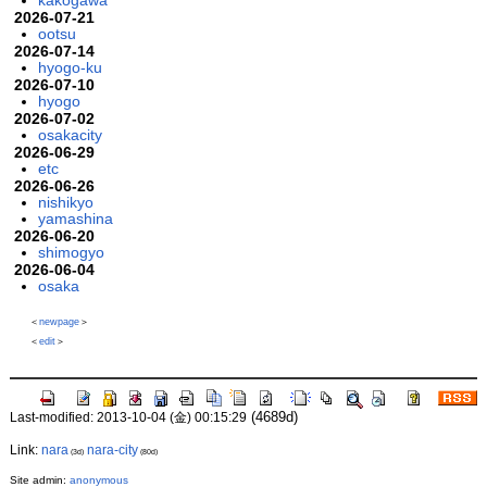
2026-07-21
ootsu
2026-07-14
hyogo-ku
2026-07-10
hyogo
2026-07-02
osakacity
2026-06-29
etc
2026-06-26
nishikyo
yamashina
2026-06-20
shimogyo
2026-06-04
osaka
＜
newpage
＞
＜
edit
＞
(4689d)
Last-modified: 2013-10-04 (金) 00:15:29
Link:
nara
nara-city
(3d)
(80d)
Site admin:
anonymous