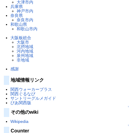
大津市内
兵庫県
神戸市内
奈良県
奈良市内
和歌山県
和歌山市内
大阪板総合
大阪市
北摂地域
河内地域
泉州地域
非地域
感謝
地域情報リンク
関西ウォーカープラス
関西ぐるなび
サントリーグルメガイド
ぴあ関西版
↑
その他のwiki
Wikipedia
↑
Counter