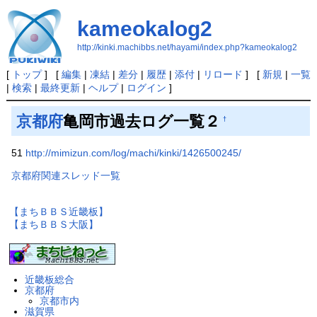
kameokalog2
http://kinki.machibbs.net/hayami/index.php?kameokalog2
[
トップ
] [
編集
|
凍結
|
差分
|
履歴
|
添付
|
リロード
] [
新規
|
一覧
|
検索
|
最終更新
|
ヘルプ
|
ログイン
]
京都府
亀岡市過去ログ一覧２
†
51
http://mimizun.com/log/machi/kinki/1426500245/
京都府関連スレッド一覧
【まちＢＢＳ近畿板】
【まちＢＢＳ大阪】
近畿板総合
京都府
京都市内
滋賀県