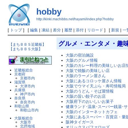
hobby
http://kinki.machibbs.net/hayami/index.php?hobby
[
トップ
] [
編集
|
凍結
|
差分
|
履歴
|
添付
|
リロード
] [
新規
|
一
グルメ・エンタメ・趣
【まちＢＢＳ近畿板】
【まちＢＢＳ大阪】
大阪の宿泊施設
大阪のグルメ情報
大阪のカレー料理の美味しいお店
近畿板総合
大阪で焼飯の美味しい店
京都府
大阪のラーメン屋さん
京都市内
大阪にあるコロッケ屋さん情報
滋賀県
大阪でウマイ天ぷら・寿司情報局
大津市内
兵庫県
大阪のうどん・そば屋情報
神戸市内
大阪の旨い餃子のお店
奈良県
大阪府下のおいしいお菓子
奈良市内
和歌山県
健康ランド･温泉･スーパー銭湯･
和歌山市内
大阪のインターネットカフェ
大阪にあるスーパー・百貨店・量
大阪板総合
阪神タイガース
大阪市
北摂地域
オリックスバファローズ