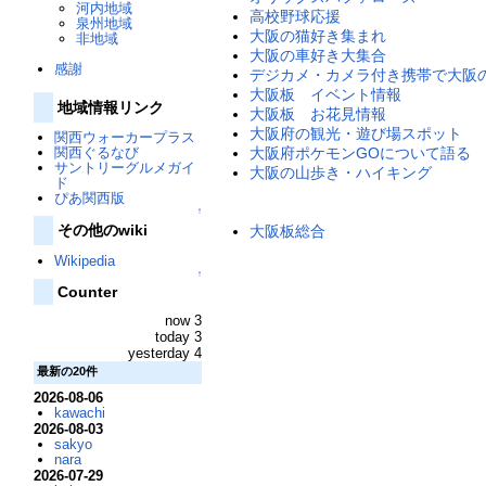
河内地域
高校野球応援
泉州地域
大阪の猫好き集まれ
非地域
大阪の車好き大集合
感謝
デジカメ・カメラ付き携帯で大阪
大阪板 イベント情報
地域情報リンク
大阪板 お花見情報
大阪府の観光・遊び場スポット
関西ウォーカープラス
関西ぐるなび
大阪府ポケモンGOについて語る
サントリーグルメガイ
大阪の山歩き・ハイキング
ド
ぴあ関西版
↑
その他のwiki
大阪板総合
Wikipedia
↑
Counter
now 3
today 3
yesterday 4
最新の20件
2026-08-06
kawachi
2026-08-03
sakyo
nara
2026-07-29