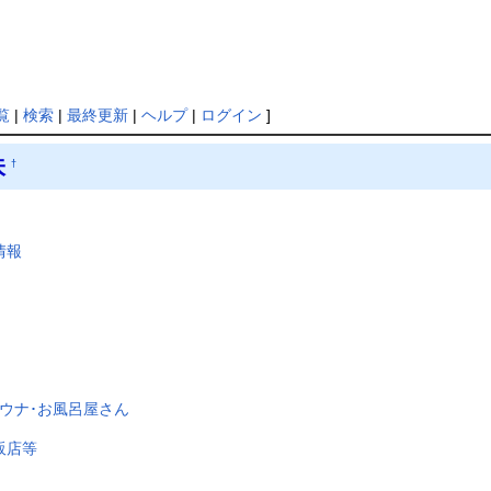
覧
|
検索
|
最終更新
|
ヘルプ
|
ログイン
]
味
†
情報
サウナ･お風呂屋さん
販店等