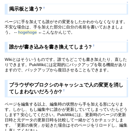
↑
掲示板と違う?
†
ページに手を加えても誰がその変更をしたかわからなくなります。
不安な場合は、手を加えた部分に自分の名前を書いておきましょ
う。 --
hogehoge
←こんなかんじで。
↑
誰かが書き込みを書き換えてしまう?
†
Wikiとはそういうものです。誰でもどこでも書き加えたり、直した
りできます。PukiWikiには定期的にバックアップを取る機能があり
ますので、バックアップから復旧させることもできます。
↑
ブラウザやプロクシのキャッシュで人の変更を消し
てしまわないだろうか?
†
ページを編集する以上、編集時の状態から手を加える形になりま
す。しかし、もし編集中に誰かが更新していてしまっていたらどう
します? 安心してください。PukiWikiには、更新時のページの更新
日時と元データの更新日時を比較して一緒かどうかチェックしま
す。「更新の衝突」が起きた場合はそのページをリロードし、編集
し直してください。