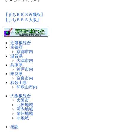
【まちＢＢＳ近畿板】
【まちＢＢＳ大阪】
近畿板総合
京都府
京都市内
滋賀県
大津市内
兵庫県
神戸市内
奈良県
奈良市内
和歌山県
和歌山市内
大阪板総合
大阪市
北摂地域
河内地域
泉州地域
非地域
感謝