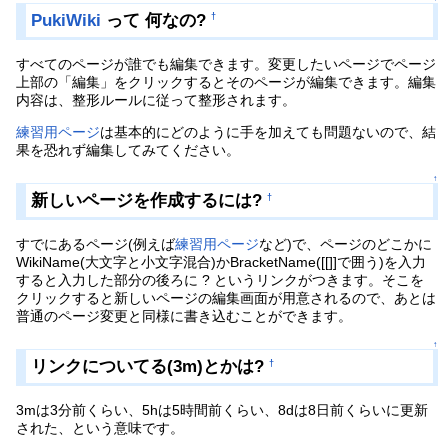
PukiWiki
って 何なの?
†
すべてのページが誰でも編集できます。変更したいページでページ
上部の「編集」をクリックするとそのページが編集できます。編集
内容は、整形ルールに従って整形されます。
練習用ページ
は基本的にどのように手を加えても問題ないので、結
果を恐れず編集してみてください。
↑
新しいページを作成するには?
†
すでにあるページ(例えば
練習用ページ
など)で、ページのどこかに
WikiName(大文字と小文字混合)かBracketName([[]]で囲う)を入力
すると入力した部分の後ろに ? というリンクがつきます。そこを
クリックすると新しいページの編集画面が用意されるので、あとは
普通のページ変更と同様に書き込むことができます。
↑
リンクについてる(3m)とかは?
†
3mは3分前くらい、5hは5時間前くらい、8dは8日前くらいに更新
された、という意味です。