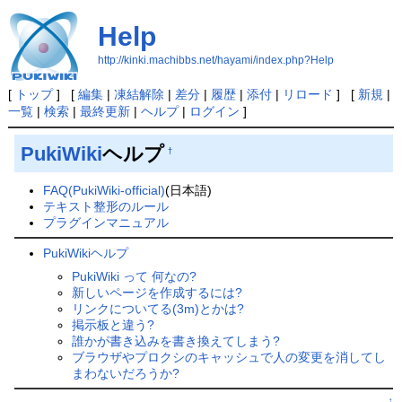
Help
http://kinki.machibbs.net/hayami/index.php?Help
[
トップ
] [
編集
|
凍結解除
|
差分
|
履歴
|
添付
|
リロード
] [
新規
|
一覧
|
検索
|
最終更新
|
ヘルプ
|
ログイン
]
PukiWiki
ヘルプ
†
FAQ(PukiWiki-official)
(日本語)
テキスト整形のルール
プラグインマニュアル
PukiWikiヘルプ
PukiWiki って 何なの?
新しいページを作成するには?
リンクについてる(3m)とかは?
掲示板と違う?
誰かが書き込みを書き換えてしまう?
ブラウザやプロクシのキャッシュで人の変更を消してし
まわないだろうか?
↑